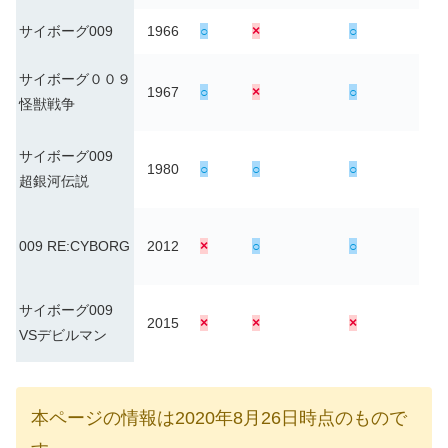
サイボーグ009
1966
○
×
○
サイボーグ００９
1967
○
×
○
怪獣戦争
サイボーグ009
1980
○
○
○
超銀河伝説
009 RE:CYBORG
2012
×
○
○
サイボーグ009
2015
×
×
×
VSデビルマン
本ページの情報は2020年8月26日時点のもので