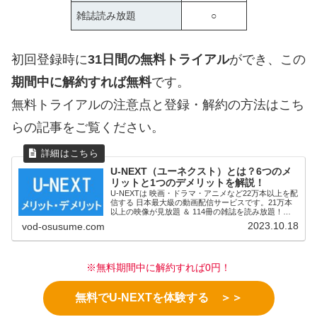
雑誌読み放題
○
初回登録時に
31日間の無料トライアル
ができ、この
期間中に解約すれば無料
です。
無料トライアルの注意点と登録・解約の方法はこち
らの記事をご覧ください。
U-NEXT（ユーネクスト）とは？6つのメ
リットと1つのデメリットを解説！
U-NEXTは 映画・ドラマ・アニメなど22万本以上を配
信する 日本最大級の動画配信サービスです。21万本
以上の映像が見放題 ＆ 114冊の雑誌を読み放題！だ
けど月額2,189円でちょっと高めといったU-NEXTの
2023.10.18
vod-osusume.com
特徴とメリット・デメリットを解説します。
※無料期間中に解約すれば0円！
無料でU-NEXTを体験する ＞＞