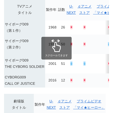
TVアニメ
U-
ｄアニメ
プライム
製作年
話数
タイトル
NEXT
ストア
「マイ★ヒ
サイボーグ009
1968
26
×
×
×
（第１作）
サイボーグ009
1979
50
×
×
○
（第２作）
スクロールできます
サイボーグ009
2001
51
○
○
×
THE CYBORG SOLDIER
CYBORG009
2016
12
×
×
×
CALL OF JUSTICE
劇場版
U-
ｄアニメ
プライムビデオ
製作年
タイトル
NEXT
ストア
「マイ★ヒーロー」