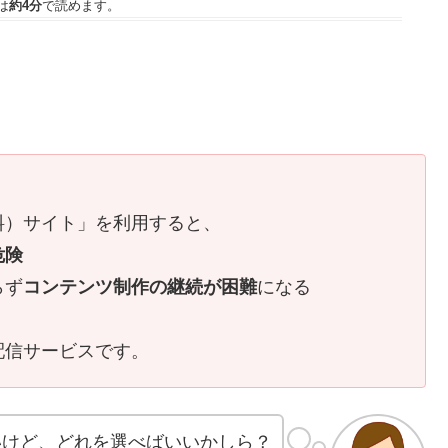
は
約4分
で読めます。
！
料）サイト」を利用すると、
危険
らず
コンテンツ制作の継続が困難
になる
配信サービスです。
いけど、どれを選べばいいかしら？