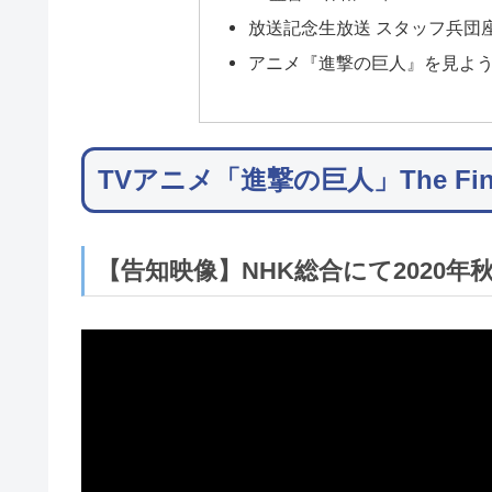
放送記念生放送 スタッフ兵団座
アニメ『進撃の巨人』を見よ
TVアニメ「進撃の巨人」The Final
【告知映像】NHK総合にて2020年