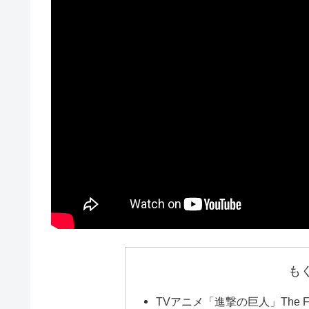
も
TVアニメ「進撃の巨人」The Fina