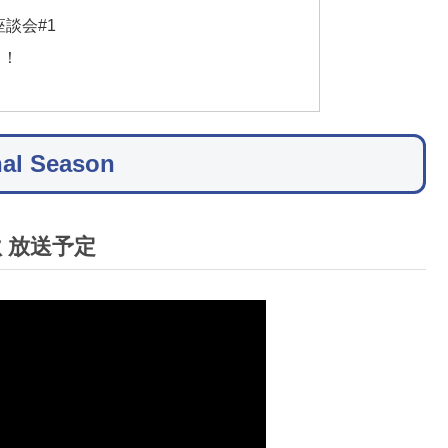
談会#1
う！
 Season
秋 放送予定