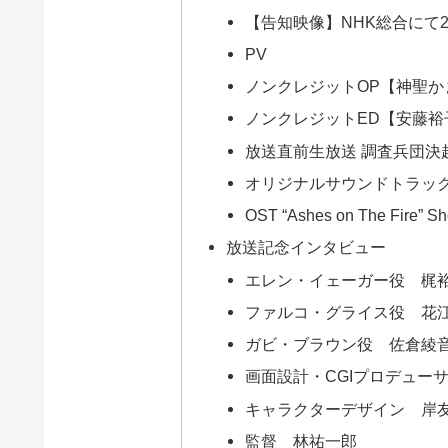
【告知映像】NHK総合にて2
PV
ノンクレジットOP【神聖
ノンクレジットED【安藤裕
放送直前生放送 調査兵団決
オリジナルサウンドトラッ
OST “Ashes on The Fire
放送記念インタビュー
エレン・イェーガー役 梶
ファルコ・グライス役 花
ガビ・ブラウン役 佐倉綾
画面設計・CGIプロデュー
キャラクターデザイン 岸
監督 林祐一郎