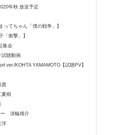
020年秋 放送予定
かまってちゃん「僕の戦争」】
子「衝撃」】
起集会
ク試聴動画
” Short ver./KOHTA YAMAMOTO【試聴PV】
裕貴
江夏樹
音
サー 淡輪雄介
友洋