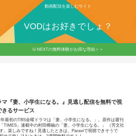
動画配信を楽しむサイト
VODはお好きでしょ？
U-NEXTの無料体験がお得な理由＞＞
ラマ『妻、小学生になる。』見逃し配信を無料で視
できるサービス
22年最初のTBS金曜ドラマは「妻、小学生になる。」。原作は週刊
「TIMES」連載中の村田椰融の「妻、小学生になる。」 （芳文社
す。楽しみですね！見逃したときは、Paraviで視聴できそうで