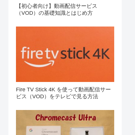
【初心者向け】動画配信サービス
（VOD）の基礎知識とはじめ方
Fire TV Stick 4K を使って動画配信サー
ビス（VOD）をテレビで見る方法