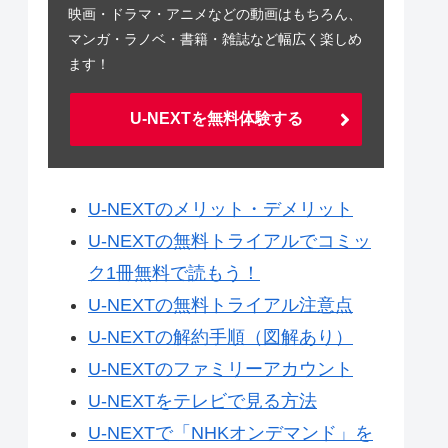
映画・ドラマ・アニメなどの動画はもちろん、
マンガ・ラノベ・書籍・雑誌など幅広く楽しめ
ます！
U-NEXTを無料体験する
U-NEXTのメリット・デメリット
U-NEXTの無料トライアルでコミッ
ク1冊無料で読もう！
U-NEXTの無料トライアル注意点
U-NEXTの解約手順（図解あり）
U-NEXTのファミリーアカウント
U-NEXTをテレビで見る方法
U-NEXTで「NHKオンデマンド」を