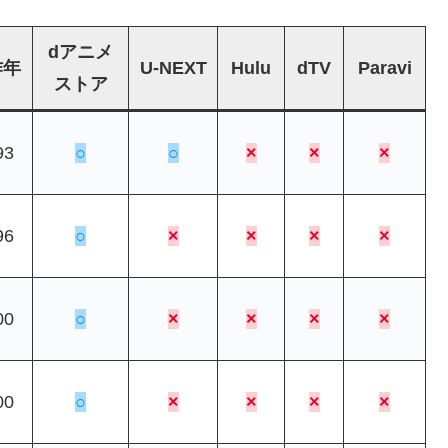
dアニメ
作年
U-NEXT
Hulu
dTV
Paravi
ストア
93
○
○
×
×
×
96
○
×
×
×
×
00
○
×
×
×
×
00
○
×
×
×
×