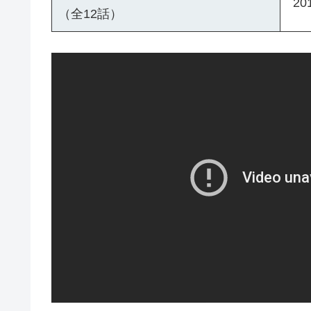
20
（全12話）