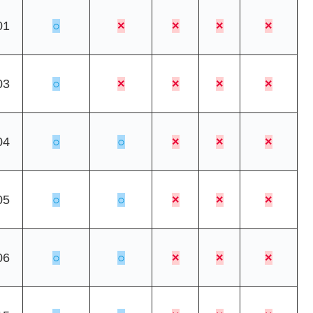
01
○
×
×
×
×
03
○
×
×
×
×
04
○
○
×
×
×
05
○
○
×
×
×
06
○
○
×
×
×