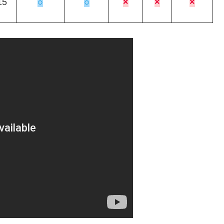
15
○
○
×
×
×