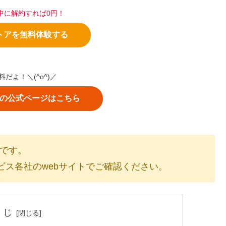
中に解約すれば0円！
トアを無料体験する
料だよ！＼(^o^)／
アの公式ページはこちら
のです。
ビス各社のwebサイトでご確認ください。
くじ